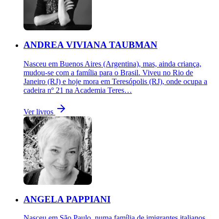
ANDREA VIVIANA TAUBMAN
Nasceu em Buenos Aires (Argentina), mas, ainda criança,
mudou-se com a família para o Brasil. Viveu no Rio de
Janeiro (RJ) e hoje mora em Teresópolis (RJ), onde ocupa a
cadeira nº 21 na Academia Teres…
Ver livros
ANGELA PAPPIANI
Nasceu em São Paulo, numa família de imigrantes italianos.