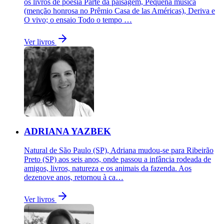
os livros de poesia Parte da paisagem, Pequena música
(menção honrosa no Prêmio Casa de las Américas), Deriva e
O vivo; o ensaio Todo o tempo …
Ver livros
ADRIANA YAZBEK
Natural de São Paulo (SP), Adriana mudou-se para Ribeirão
Preto (SP) aos seis anos, onde passou a infância rodeada de
amigos, livros, natureza e os animais da fazenda. Aos
dezenove anos, retornou à ca…
Ver livros