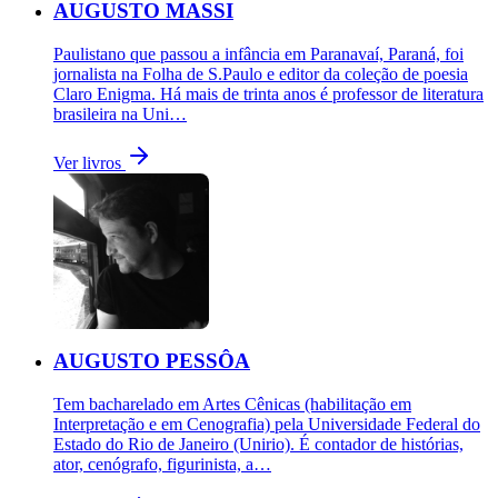
AUGUSTO MASSI
Paulistano que passou a infância em Paranavaí, Paraná, foi
jornalista na Folha de S.Paulo e editor da coleção de poesia
Claro Enigma. Há mais de trinta anos é professor de literatura
brasileira na Uni…
Ver livros
AUGUSTO PESSÔA
Tem bacharelado em Artes Cênicas (habilitação em
Interpretação e em Cenografia) pela Universidade Federal do
Estado do Rio de Janeiro (Unirio). É contador de histórias,
ator, cenógrafo, figurinista, a…