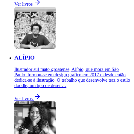
Ver livros
ALÍPIO
Ilustrador sul-mato-grossense, Alípio, que mora em São
Paulo, formou-se em design gráfico em 2017 e desde então
dedica-se à ilustração. O trabalho que desenvolve traz o estilo
doodle, um tipo de desen…
Ver livros