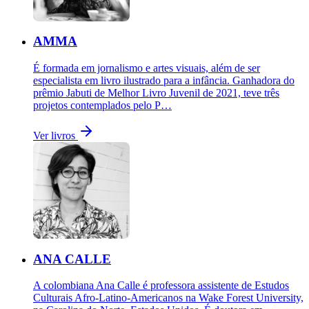
AMMA
É formada em jornalismo e artes visuais, além de ser
especialista em livro ilustrado para a infância. Ganhadora do
prêmio Jabuti de Melhor Livro Juvenil de 2021, teve três
projetos contemplados pelo P…
Ver livros
ANA CALLE
A colombiana Ana Calle é professora assistente de Estudos
Culturais Afro-Latino-Americanos na Wake Forest University,