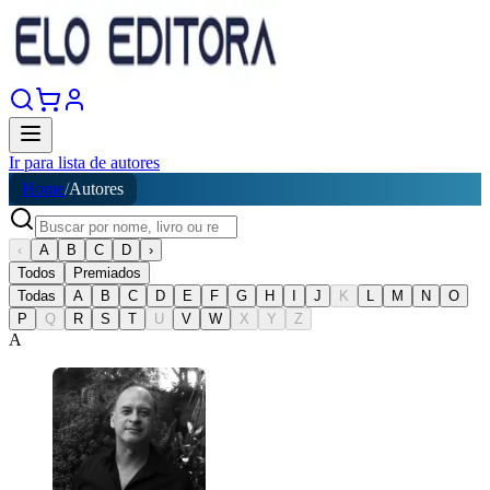
Ir para lista de autores
Home
/
Autores
‹
A
B
C
D
›
Todos
Premiados
Todas
A
B
C
D
E
F
G
H
I
J
K
L
M
N
O
P
Q
R
S
T
U
V
W
X
Y
Z
A