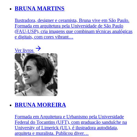
BRUNA MARTINS
Ilustradora, designer e ceramista, Bruna vive em São Paulo.
Formada em arquitetura pela Universidade de São Paulo
(FAU-USP), cria imagens que combinam técnicas analógicas
e digitais, com cores vibrant…
Ver livros
BRUNA MOREIRA
Formada em Arquitetura e Urbanismo pela Universidade
Federal do Tocantins (UFT), com graduação sanduíche na
University of Limerick (UL), é ilustradora autodidata,
arquiteta e muralista. Publicou diver…