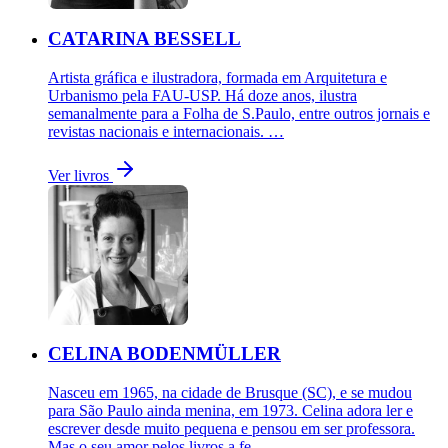
CATARINA BESSELL
Artista gráfica e ilustradora, formada em Arquitetura e
Urbanismo pela FAU-USP. Há doze anos, ilustra
semanalmente para a Folha de S.Paulo, entre outros jornais e
revistas nacionais e internacionais. …
Ver livros
CELINA BODENMÜLLER
Nasceu em 1965, na cidade de Brusque (SC), e se mudou
para São Paulo ainda menina, em 1973. Celina adora ler e
escrever desde muito pequena e pensou em ser professora.
Mas o seu amor pelos livros a fe…