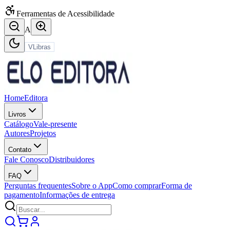
Ferramentas de Acessibilidade
A
VLibras
Home
Editora
Livros
Catálogo
Vale-presente
Autores
Projetos
Contato
Fale Conosco
Distribuidores
FAQ
Perguntas frequentes
Sobre o App
Como comprar
Forma de
pagamento
Informações de entrega