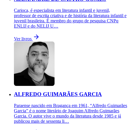
Carioca, é especialista em literatura infantil e juvenil,
professor de escrita criativa e de história da literatura infantil e
juvenil brasileira. É membro do grupo de pesquisa CNPq
ENLIJ e do NELIJ U…
Ver livros
ALFREDO GUIMARÃES GARCIA
Paraense nascido em Bragança em 1961, “Alfredo Guimarães
Garcia” é o nome literário de Joaquim Alfredo Guimarães
Garcia. O autor vive o mundo da literatura desde 1985 e já
publicou mais de sessenta li…