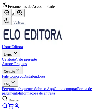
Ferramentas de Acessibilidade
A
VLibras
Home
Editora
Livros
Catálogo
Vale-presente
Autores
Projetos
Contato
Fale Conosco
Distribuidores
FAQ
Perguntas frequentes
Sobre o App
Como comprar
Forma de
pagamento
Informações de entrega