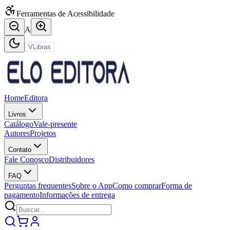
Ferramentas de Acessibilidade
A
VLibras
Home
Editora
Livros
Catálogo
Vale-presente
Autores
Projetos
Contato
Fale Conosco
Distribuidores
FAQ
Perguntas frequentes
Sobre o App
Como comprar
Forma de
pagamento
Informações de entrega