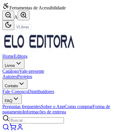
Ferramentas de Acessibilidade
A
VLibras
Home
Editora
Livros
Catálogo
Vale-presente
Autores
Projetos
Contato
Fale Conosco
Distribuidores
FAQ
Perguntas frequentes
Sobre o App
Como comprar
Forma de
pagamento
Informações de entrega