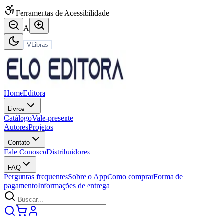
Ferramentas de Acessibilidade
A
VLibras
Home
Editora
Livros
Catálogo
Vale-presente
Autores
Projetos
Contato
Fale Conosco
Distribuidores
FAQ
Perguntas frequentes
Sobre o App
Como comprar
Forma de
pagamento
Informações de entrega