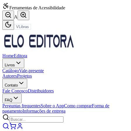
Ferramentas de Acessibilidade
A
VLibras
Home
Editora
Livros
Catálogo
Vale-presente
Autores
Projetos
Contato
Fale Conosco
Distribuidores
FAQ
Perguntas frequentes
Sobre o App
Como comprar
Forma de
pagamento
Informações de entrega