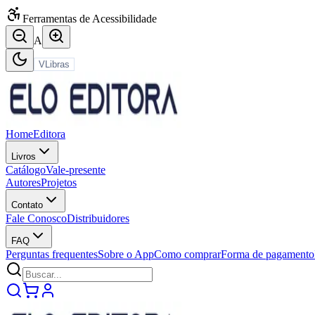
Ferramentas de Acessibilidade
A
VLibras
Home
Editora
Livros
Catálogo
Vale-presente
Autores
Projetos
Contato
Fale Conosco
Distribuidores
FAQ
Perguntas frequentes
Sobre o App
Como comprar
Forma de pagamento