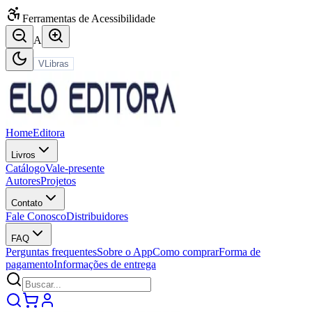
Ferramentas de Acessibilidade
A
VLibras
Home
Editora
Livros
Catálogo
Vale-presente
Autores
Projetos
Contato
Fale Conosco
Distribuidores
FAQ
Perguntas frequentes
Sobre o App
Como comprar
Forma de
pagamento
Informações de entrega