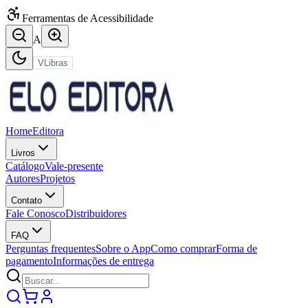
Ferramentas de Acessibilidade
A
VLibras
Home
Editora
Livros
Catálogo
Vale-presente
Autores
Projetos
Contato
Fale Conosco
Distribuidores
FAQ
Perguntas frequentes
Sobre o App
Como comprar
Forma de
pagamento
Informações de entrega