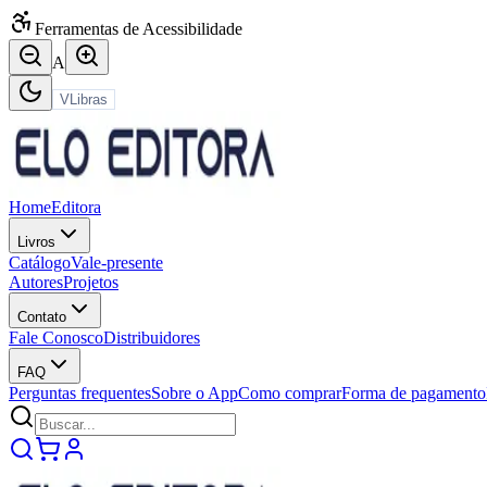
Ferramentas de Acessibilidade
A
VLibras
Home
Editora
Livros
Catálogo
Vale-presente
Autores
Projetos
Contato
Fale Conosco
Distribuidores
FAQ
Perguntas frequentes
Sobre o App
Como comprar
Forma de pagamento