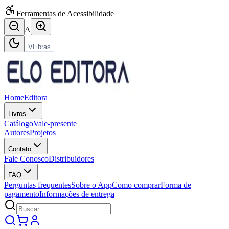
Ferramentas de Acessibilidade
A
VLibras
Home
Editora
Livros
Catálogo
Vale-presente
Autores
Projetos
Contato
Fale Conosco
Distribuidores
FAQ
Perguntas frequentes
Sobre o App
Como comprar
Forma de
pagamento
Informações de entrega