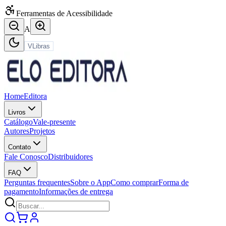
Ferramentas de Acessibilidade
A
VLibras
Home
Editora
Livros
Catálogo
Vale-presente
Autores
Projetos
Contato
Fale Conosco
Distribuidores
FAQ
Perguntas frequentes
Sobre o App
Como comprar
Forma de
pagamento
Informações de entrega