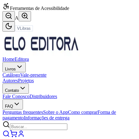
Ferramentas de Acessibilidade
A
VLibras
Home
Editora
Livros
Catálogo
Vale-presente
Autores
Projetos
Contato
Fale Conosco
Distribuidores
FAQ
Perguntas frequentes
Sobre o App
Como comprar
Forma de
pagamento
Informações de entrega