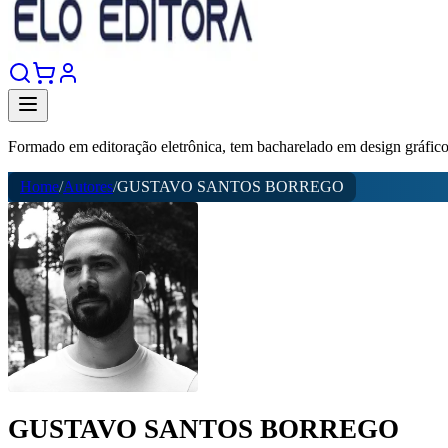
Formado em editoração eletrônica, tem bacharelado em design gráfico 
Home
/
Autores
/
GUSTAVO SANTOS BORREGO
GUSTAVO SANTOS BORREGO