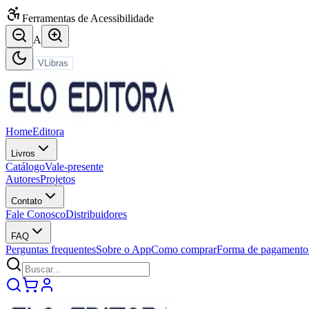
Ferramentas de Acessibilidade
A
VLibras
Home
Editora
Livros
Catálogo
Vale-presente
Autores
Projetos
Contato
Fale Conosco
Distribuidores
FAQ
Perguntas frequentes
Sobre o App
Como comprar
Forma de pagamento