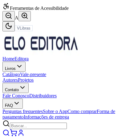
Ferramentas de Acessibilidade
A
VLibras
Home
Editora
Livros
Catálogo
Vale-presente
Autores
Projetos
Contato
Fale Conosco
Distribuidores
FAQ
Perguntas frequentes
Sobre o App
Como comprar
Forma de
pagamento
Informações de entrega