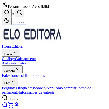
Ferramentas de Acessibilidade
A
VLibras
Home
Editora
Livros
Catálogo
Vale-presente
Autores
Projetos
Contato
Fale Conosco
Distribuidores
FAQ
Perguntas frequentes
Sobre o App
Como comprar
Forma de
pagamento
Informações de entrega