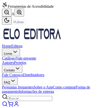
Ferramentas de Acessibilidade
A
VLibras
Home
Editora
Livros
Catálogo
Vale-presente
Autores
Projetos
Contato
Fale Conosco
Distribuidores
FAQ
Perguntas frequentes
Sobre o App
Como comprar
Forma de
pagamento
Informações de entrega