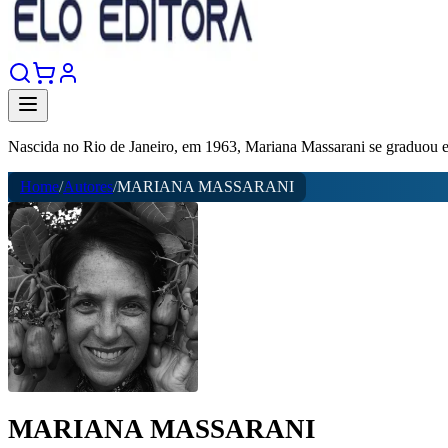
Nascida no Rio de Janeiro, em 1963, Mariana Massarani se graduou e
Home
/
Autores
/
MARIANA MASSARANI
MARIANA MASSARANI