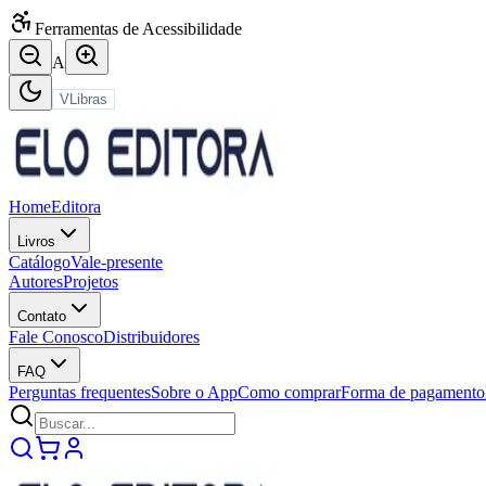
Ferramentas de Acessibilidade
A
VLibras
Home
Editora
Livros
Catálogo
Vale-presente
Autores
Projetos
Contato
Fale Conosco
Distribuidores
FAQ
Perguntas frequentes
Sobre o App
Como comprar
Forma de pagamento