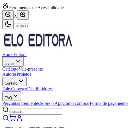
Ferramentas de Acessibilidade
A
VLibras
Home
Editora
Livros
Catálogo
Vale-presente
Autores
Projetos
Contato
Fale Conosco
Distribuidores
FAQ
Perguntas frequentes
Sobre o App
Como comprar
Forma de pagamento