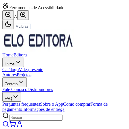
Ferramentas de Acessibilidade
A
VLibras
Home
Editora
Livros
Catálogo
Vale-presente
Autores
Projetos
Contato
Fale Conosco
Distribuidores
FAQ
Perguntas frequentes
Sobre o App
Como comprar
Forma de
pagamento
Informações de entrega