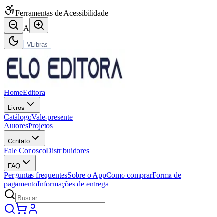
Ferramentas de Acessibilidade
A
VLibras
Home
Editora
Livros
Catálogo
Vale-presente
Autores
Projetos
Contato
Fale Conosco
Distribuidores
FAQ
Perguntas frequentes
Sobre o App
Como comprar
Forma de
pagamento
Informações de entrega