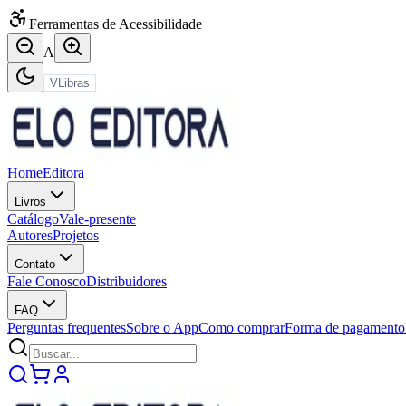
Ferramentas de Acessibilidade
A
VLibras
Home
Editora
Livros
Catálogo
Vale-presente
Autores
Projetos
Contato
Fale Conosco
Distribuidores
FAQ
Perguntas frequentes
Sobre o App
Como comprar
Forma de pagamento