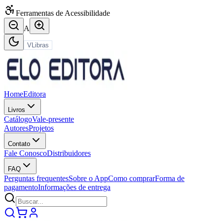
Ferramentas de Acessibilidade
A
VLibras
Home
Editora
Livros
Catálogo
Vale-presente
Autores
Projetos
Contato
Fale Conosco
Distribuidores
FAQ
Perguntas frequentes
Sobre o App
Como comprar
Forma de
pagamento
Informações de entrega