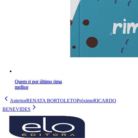
Quem ri por último rima
melhor
Anterior
RENATA BORTOLETO
Próximo
RICARDO
BENEVIDES