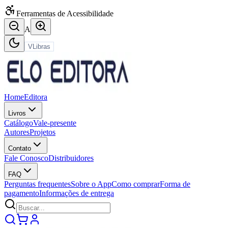
Ferramentas de Acessibilidade
A
VLibras
Home
Editora
Livros
Catálogo
Vale-presente
Autores
Projetos
Contato
Fale Conosco
Distribuidores
FAQ
Perguntas frequentes
Sobre o App
Como comprar
Forma de
pagamento
Informações de entrega