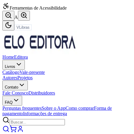
Ferramentas de Acessibilidade
A
VLibras
Home
Editora
Livros
Catálogo
Vale-presente
Autores
Projetos
Contato
Fale Conosco
Distribuidores
FAQ
Perguntas frequentes
Sobre o App
Como comprar
Forma de
pagamento
Informações de entrega