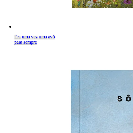
Era uma vez uma avó
para sempre