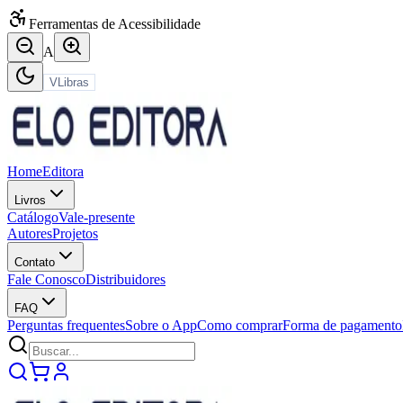
Ferramentas de Acessibilidade
A
VLibras
Home
Editora
Livros
Catálogo
Vale-presente
Autores
Projetos
Contato
Fale Conosco
Distribuidores
FAQ
Perguntas frequentes
Sobre o App
Como comprar
Forma de pagamento