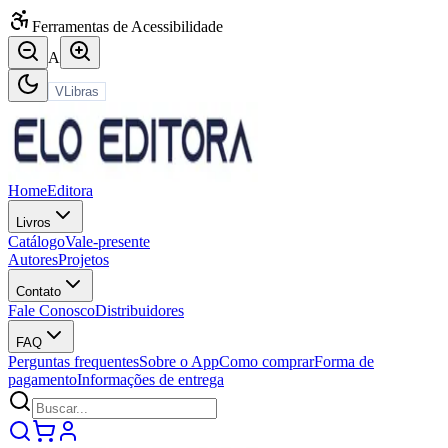
Ferramentas de Acessibilidade
A
VLibras
Home
Editora
Livros
Catálogo
Vale-presente
Autores
Projetos
Contato
Fale Conosco
Distribuidores
FAQ
Perguntas frequentes
Sobre o App
Como comprar
Forma de
pagamento
Informações de entrega