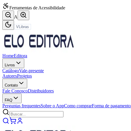
Ferramentas de Acessibilidade
A
VLibras
Home
Editora
Livros
Catálogo
Vale-presente
Autores
Projetos
Contato
Fale Conosco
Distribuidores
FAQ
Perguntas frequentes
Sobre o App
Como comprar
Forma de pagamento